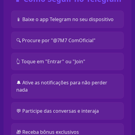
📱 Baixe o app Telegram no seu dispositivo
🔍 Procure por "@7M7 ComOficial"
👆 Toque em "Entrar" ou "Join"
🔔 Ative as notificações para não perder
nada
💬 Participe das conversas e interaja
🎁 Receba bônus exclusivos