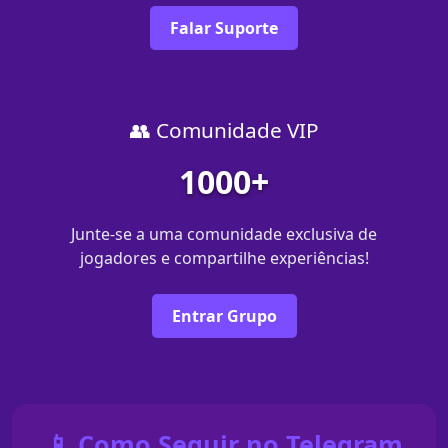
Falar Suporte
👥 Comunidade VIP
1000+
Junte-se a uma comunidade exclusiva de
jogadores e compartilhe experiências!
Entrar Grupo
📱 Como Seguir no Telegram