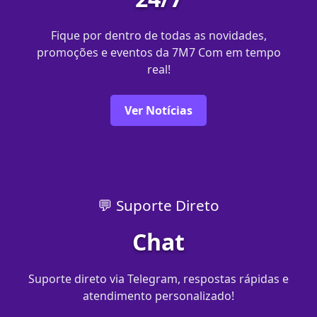
Fique por dentro de todas as novidades,
promoções e eventos da 7M7 Com em tempo
real!
Ver Notícias
💬 Suporte Direto
Chat
Suporte direto via Telegram, respostas rápidas e
atendimento personalizado!