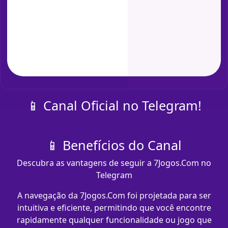
📱 Canal Oficial no Telegram!
📱 Benefícios do Canal
Descubra as vantagens de seguir a 7Jogos.Com no
Telegram
A navegação da 7Jogos.Com foi projetada para ser
intuitiva e eficiente, permitindo que você encontre
rapidamente qualquer funcionalidade ou jogo que