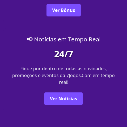
Ver Bônus
📢 Notícias em Tempo Real
24/7
Fique por dentro de todas as novidades,
promoções e eventos da 7Jogos.Com em tempo
real!
Ver Notícias