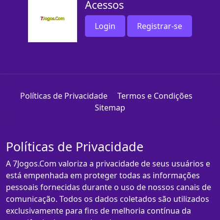
Acessos
Login
Registrar-se
Políticas de Privacidade
Termos e Condições
Sitemap
Políticas de Privacidade
A 7Jogos.Com valoriza a privacidade de seus usuários e
está empenhada em proteger todas as informações
pessoais fornecidas durante o uso de nossos canais de
comunicação. Todos os dados coletados são utilizados
exclusivamente para fins de melhoria contínua da