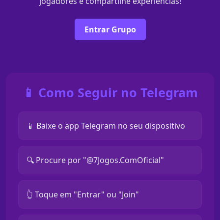
jogadores e compartilhe experiências!
Entrar Grupo
📱 Como Seguir no Telegram
📱 Baixe o app Telegram no seu dispositivo
🔍 Procure por "@7Jogos.ComOficial"
👆 Toque em "Entrar" ou "Join"