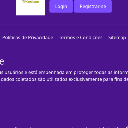
Login
Registrar-se
Políticas de Privacidade
Termos e Condições
Sitemap
de
seus usuários e está empenhada em proteger todas as infor
dados coletados são utilizados exclusivamente para fins d