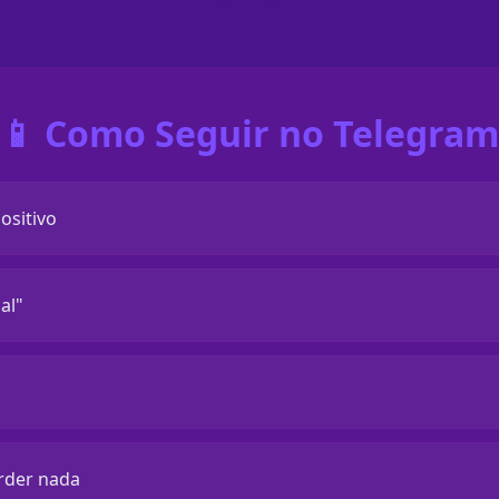
📱 Como Seguir no Telegram
ositivo
al"
erder nada