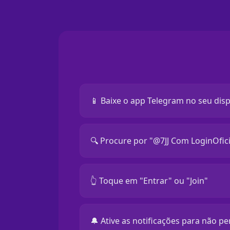
📱 Baixe o app Telegram no seu disp
🔍 Procure por "@7JJ Com LoginOfici
👆 Toque em "Entrar" ou "Join"
🔔 Ative as notificações para não p