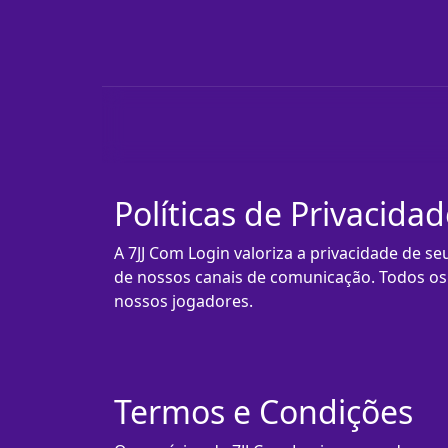
Políticas de Privacida
A 7JJ Com Login valoriza a privacidade de 
de nossos canais de comunicação. Todos os 
nossos jogadores.
Termos e Condições