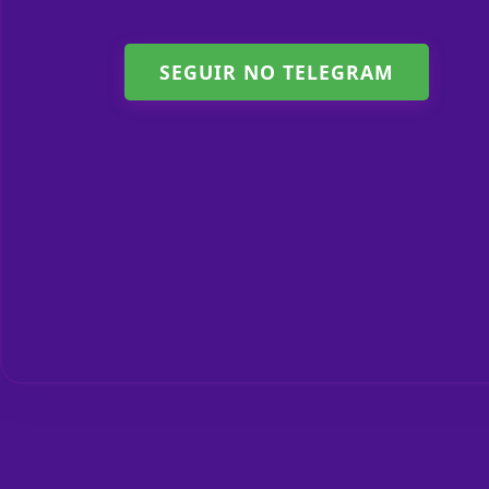
SEGUIR NO TELEGRAM