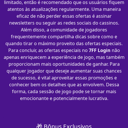
limitado, então é recomendado que os usuários fiquem
atentos às atualizações regularmente. Uma maneira
eficaz de não perder essas ofertas é assinar
newsletters ou seguir as redes sociais do cassinos.
Além disso, a comunidade de jogadores
frequentemente compartilha dicas sobre como e
quando tirar o máximo proveito das ofertas especiais.
Para concluir, as ofertas especiais no
7FF Login
não
apenas enriquecem a experiência de jogo, mas também
proporcionam mais oportunidades de ganhar. Para
qualquer jogador que deseje aumentar suas chances
de sucesso, é vital aproveitar essas promoções e
conhecer bem os detalhes que as envolvem. Dessa
forma, cada sessão de jogo pode se tornar mais
emocionante e potencialmente lucrativa.
🎁 Bônus Exclusivos