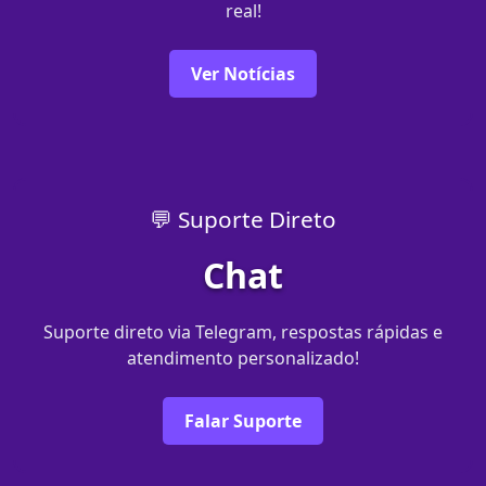
real!
Ver Notícias
💬 Suporte Direto
Chat
Suporte direto via Telegram, respostas rápidas e
atendimento personalizado!
Falar Suporte