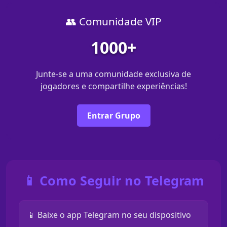
👥 Comunidade VIP
1000+
Junte-se a uma comunidade exclusiva de
jogadores e compartilhe experiências!
Entrar Grupo
📱 Como Seguir no Telegram
📱 Baixe o app Telegram no seu dispositivo