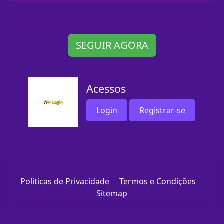
SEGUIR AGORA
Acessos
Login
Registrar-se
Políticas de Privacidade
Termos e Condições
Sitemap