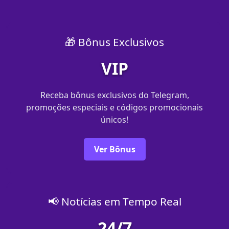
🎁 Bônus Exclusivos
VIP
Receba bônus exclusivos do Telegram,
promoções especiais e códigos promocionais
únicos!
Ver Bônus
📢 Notícias em Tempo Real
24/7