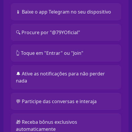
📱 Baixe o app Telegram no seu dispositivo
🔍 Procure por "@79YOficial"
👆 Toque em "Entrar" ou "Join"
🔔 Ative as notificações para não perder
nada
💬 Participe das conversas e interaja
🎁 Receba bônus exclusivos
automaticamente