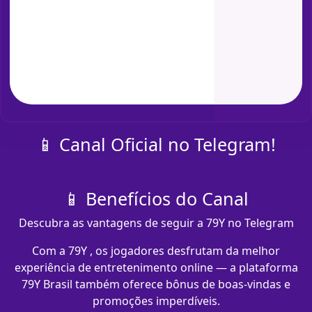
📱 Canal Oficial no Telegram!
📱 Benefícios do Canal
Descubra as vantagens de seguir a 79Y no Telegram
Com a 79Y , os jogadores desfrutam da melhor
experiência de entretenimento online — a plataforma
79Y Brasil também oferece bônus de boas-vindas e
promoções imperdíveis.