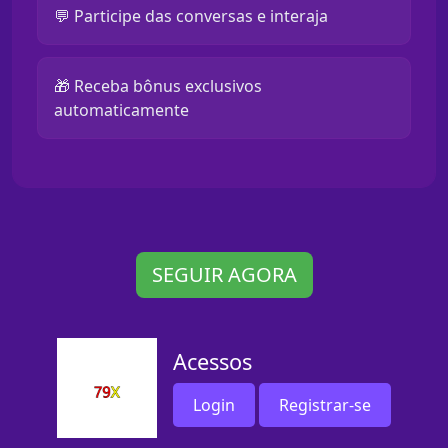
💬 Participe das conversas e interaja
🎁 Receba bônus exclusivos
automaticamente
SEGUIR AGORA
Acessos
Login
Registrar-se