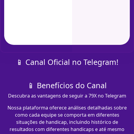
📱 Canal Oficial no Telegram!
📱 Benefícios do Canal
Descubra as vantagens de seguir a 79X no Telegram
Nossa plataforma oferece análises detalhadas sobre
como cada equipe se comporta em diferentes
situações de handicap, incluindo histórico de
resultados com diferentes handicaps e até mesmo