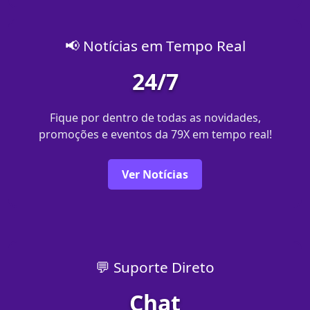
📢 Notícias em Tempo Real
24/7
Fique por dentro de todas as novidades,
promoções e eventos da 79X em tempo real!
Ver Notícias
💬 Suporte Direto
Chat