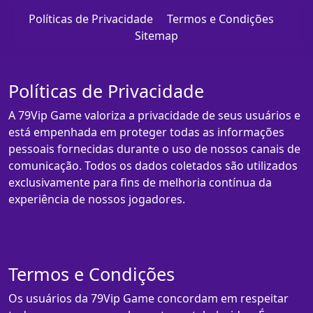
Políticas de Privacidade
Termos e Condições
Sitemap
Políticas de Privacidade
A 79Vip Game valoriza a privacidade de seus usuários e
está empenhada em proteger todas as informações
pessoais fornecidas durante o uso de nossos canais de
comunicação. Todos os dados coletados são utilizados
exclusivamente para fins de melhoria contínua da
experiência de nossos jogadores.
Termos e Condições
Os usuários da 79Vip Game concordam em respeitar