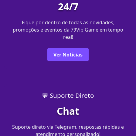
24/7
Fique por dentro de todas as novidades,
promoções e eventos da 79Vip Game em tempo
real!
Ver Notícias
💬 Suporte Direto
Chat
Suporte direto via Telegram, respostas rápidas e
atendimento personalizado!