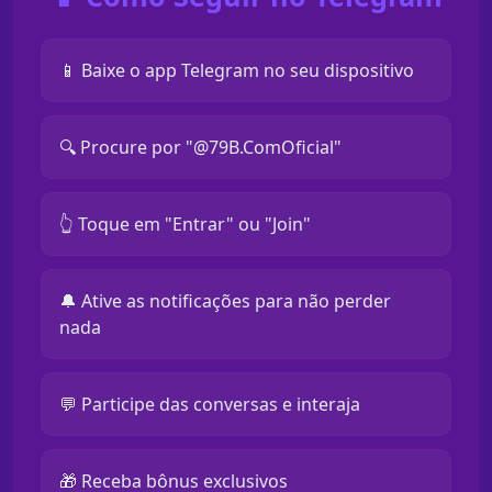
📱 Baixe o app Telegram no seu dispositivo
🔍 Procure por "@79B.ComOficial"
👆 Toque em "Entrar" ou "Join"
🔔 Ative as notificações para não perder
nada
💬 Participe das conversas e interaja
🎁 Receba bônus exclusivos