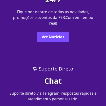
Fique por dentro de todas as novidades,
promoções e eventos da 79B.Com em tempo
real!
Ver Notícias
💬 Suporte Direto
Chat
Suporte direto via Telegram, respostas rápidas e
atendimento personalizado!