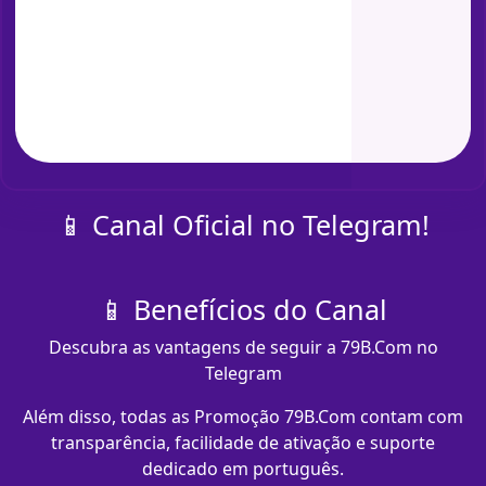
📱 Canal Oficial no Telegram!
📱 Benefícios do Canal
Descubra as vantagens de seguir a 79B.Com no
Telegram
Além disso, todas as Promoção 79B.Com contam com
transparência, facilidade de ativação e suporte
dedicado em português.