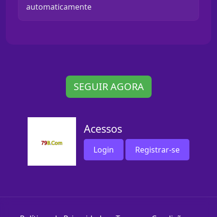
automaticamente
SEGUIR AGORA
Acessos
Login
Registrar-se