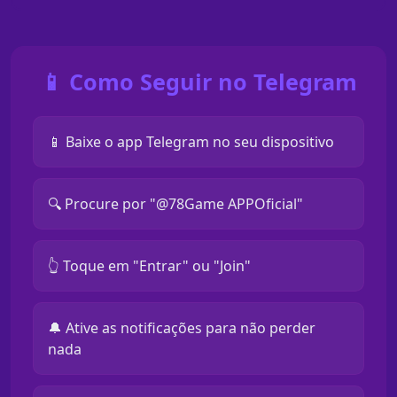
📱 Como Seguir no Telegram
📱 Baixe o app Telegram no seu dispositivo
🔍 Procure por "@78Game APPOficial"
👆 Toque em "Entrar" ou "Join"
🔔 Ative as notificações para não perder
nada