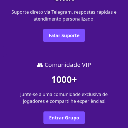
Suporte direto via Telegram, respostas rápidas e
atendimento personalizado!
Falar Suporte
👥 Comunidade VIP
1000+
Junte-se a uma comunidade exclusiva de
jogadores e compartilhe experiências!
Entrar Grupo