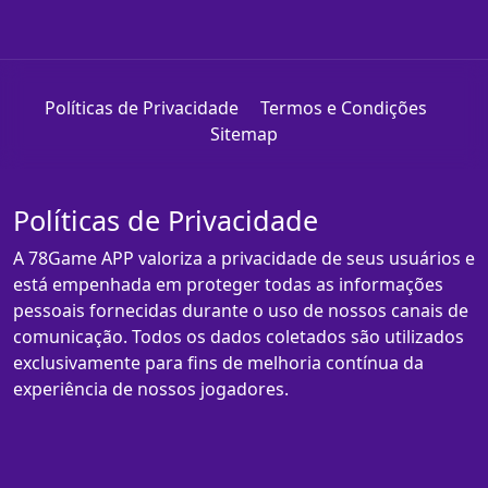
Políticas de Privacidade
Termos e Condições
Sitemap
Políticas de Privacidade
A 78Game APP valoriza a privacidade de seus usuários e
está empenhada em proteger todas as informações
pessoais fornecidas durante o uso de nossos canais de
comunicação. Todos os dados coletados são utilizados
exclusivamente para fins de melhoria contínua da
experiência de nossos jogadores.