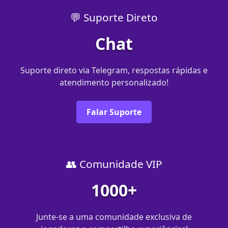
💬 Suporte Direto
Chat
Suporte direto via Telegram, respostas rápidas e
atendimento personalizado!
Falar Suporte
👥 Comunidade VIP
1000+
Junte-se a uma comunidade exclusiva de