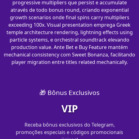
progressive multipliers que persist e accumulate
através de todo bonus round, criando exponential
growth scenarios onde final spins carry multipliers
exceeding 100x. Visual presentation emprega Greek
temple architecture rendering, lightning effects using
particle systems, e orchestral soundtrack elevando
production value. Ante Bet e Buy Feature mantém
mechanical consistency com Sweet Bonanza, facilitando
player migration entre titles related mechanically.
🎁 Bônus Exclusivos
VIP
Receba bônus exclusivos do Telegram,
promoções especiais e códigos promocionais