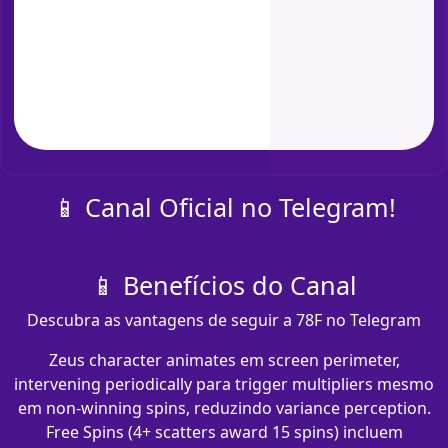
📱 Canal Oficial no Telegram!
📱 Benefícios do Canal
Descubra as vantagens de seguir a 78F no Telegram
Zeus character animates em screen perimeter,
intervening periodically para trigger multipliers mesmo
em non-winning spins, reduzindo variance perception.
Free Spins (4+ scatters award 15 spins) incluem