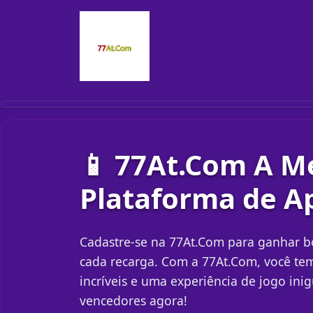
📱 77At.Com A M
Plataforma de A
Cadastre-se na 77At.Com para ganhar b
cada recarga. Com a 77At.Com, você te
incríveis e uma experiência de jogo inig
vencedores agora!