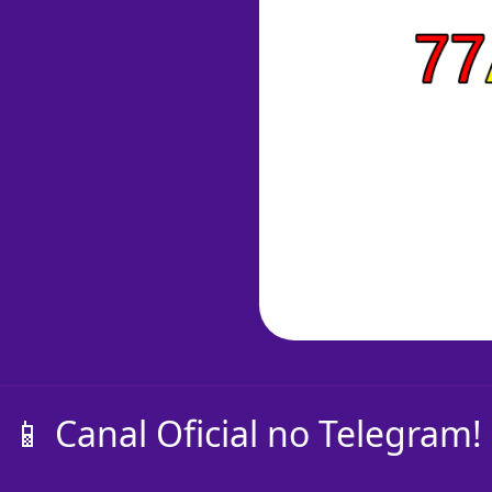
📱 Canal Oficial no Telegram!