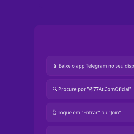
📱 Baixe o app Telegram no seu disp
🔍 Procure por "@77At.ComOficial"
👆 Toque em "Entrar" ou "Join"