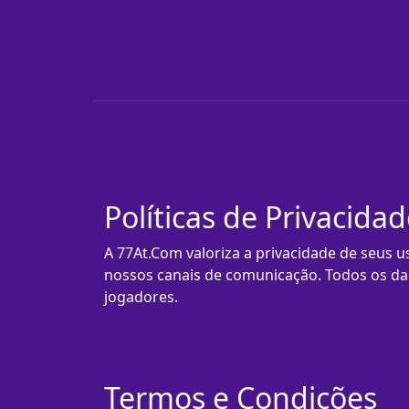
Políticas de Privacida
A 77At.Com valoriza a privacidade de seus 
nossos canais de comunicação. Todos os dad
jogadores.
Termos e Condições