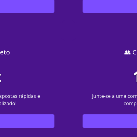
reto
👥 
t
espostas rápidas e
Junte-se a uma com
lizado!
compa
e