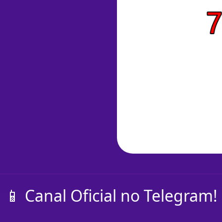
📱 Canal Oficial no Telegram!