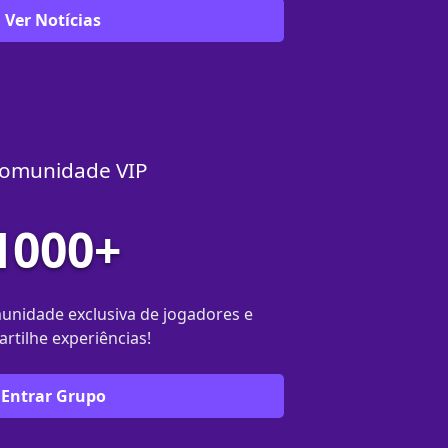
Ver Notícias
Comunidade VIP
1000+
unidade exclusiva de jogadores e
rtilhe experiências!
Entrar Grupo