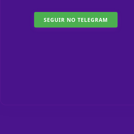
SEGUIR NO TELEGRAM