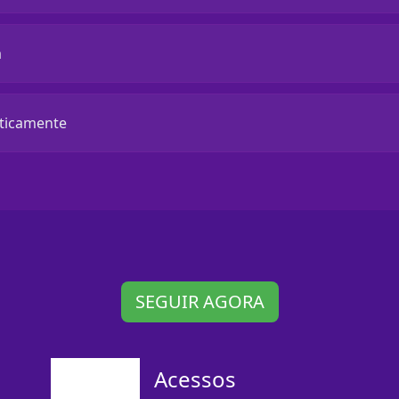
a
aticamente
SEGUIR AGORA
Acessos