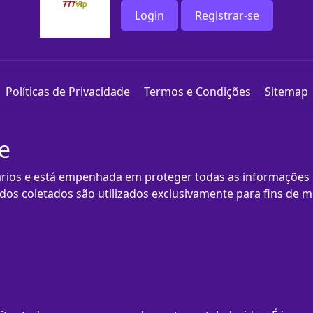
Login
Registrar-se
Políticas de Privacidade
Termos e Condições
Sitemap
de
uários e está empenhada em proteger todas as informações 
os coletados são utilizados exclusivamente para fins de m