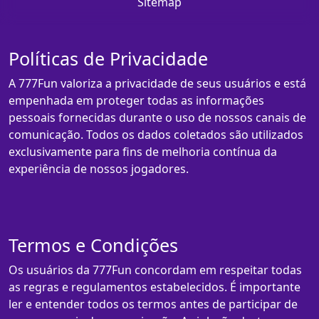
Sitemap
Políticas de Privacidade
A 777Fun valoriza a privacidade de seus usuários e está
empenhada em proteger todas as informações
pessoais fornecidas durante o uso de nossos canais de
comunicação. Todos os dados coletados são utilizados
exclusivamente para fins de melhoria contínua da
experiência de nossos jogadores.
Termos e Condições
Os usuários da 777Fun concordam em respeitar todas
as regras e regulamentos estabelecidos. É importante
ler e entender todos os termos antes de participar de