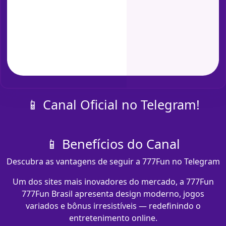
📱 Canal Oficial no Telegram!
📱 Benefícios do Canal
Descubra as vantagens de seguir a 777Fun no Telegram
Um dos sites mais inovadores do mercado, a 777Fun
777Fun Brasil apresenta design moderno, jogos
variados e bônus irresistíveis — redefinindo o
entretenimento online.