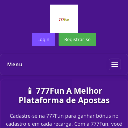
Login
Registrar-se
Menu
📱 777Fun A Melhor
Plataforma de Apostas
Cadastre-se na 777Fun para ganhar bônus no
cadastro e em cada recarga. Com a 777Fun, você