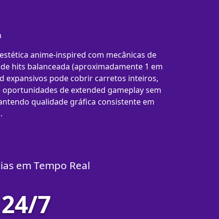
m
o estética anime-inspired com mecânicas de
ia de hits balanceada (aproximadamente 1 em
 expansivos pode cobrir carretos inteiros,
ece oportunidades de extended gameplay sem
antendo qualidade gráfica consistente em
.
cias em Tempo Real
24/7