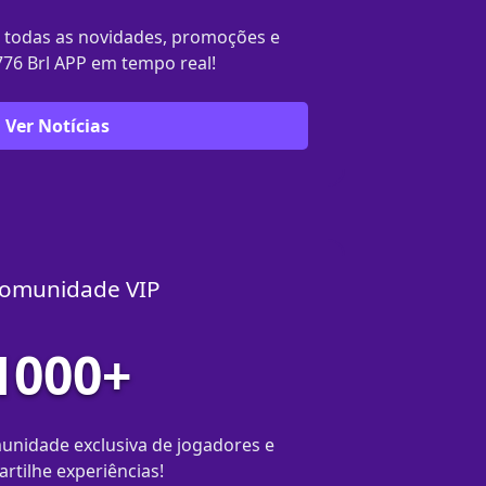
e todas as novidades, promoções e
776 Brl APP em tempo real!
Ver Notícias
Comunidade VIP
1000+
unidade exclusiva de jogadores e
rtilhe experiências!