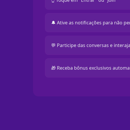
👆 Toque em "Entrar" ou "Join"
🔔 Ative as notificações para não p
💬 Participe das conversas e interaj
🎁 Receba bônus exclusivos autom