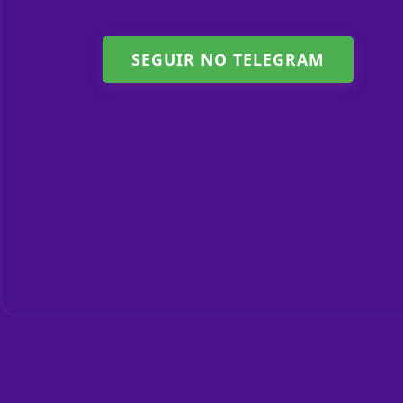
SEGUIR NO TELEGRAM