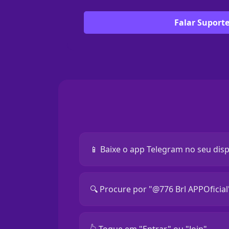
Falar Suport
📱 Baixe o app Telegram no seu disp
🔍 Procure por "@776 Brl APPOficial