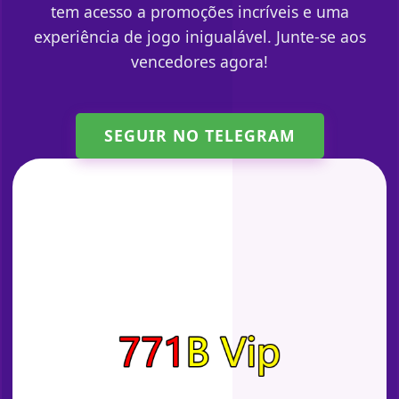
tem acesso a promoções incríveis e uma
experiência de jogo inigualável. Junte-se aos
vencedores agora!
SEGUIR NO TELEGRAM