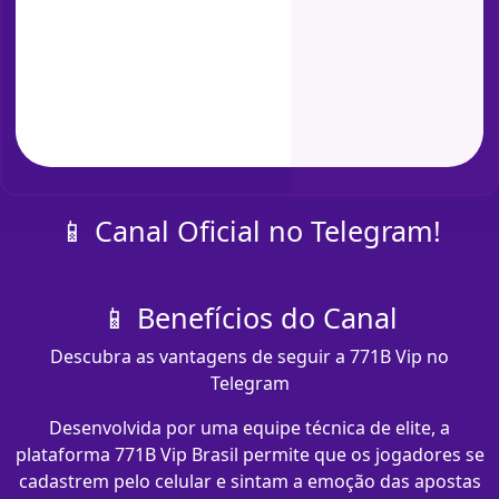
📱 Canal Oficial no Telegram!
📱 Benefícios do Canal
Descubra as vantagens de seguir a 771B Vip no
Telegram
Desenvolvida por uma equipe técnica de elite, a
plataforma 771B Vip Brasil permite que os jogadores se
cadastrem pelo celular e sintam a emoção das apostas