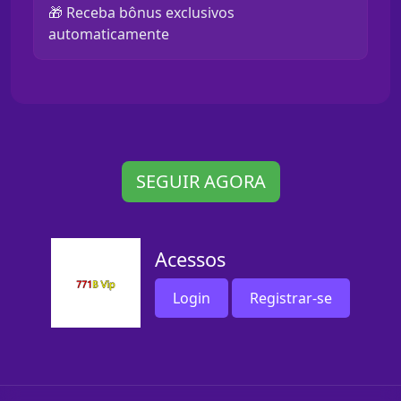
🎁 Receba bônus exclusivos
automaticamente
SEGUIR AGORA
Acessos
Login
Registrar-se