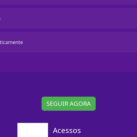
a
aticamente
SEGUIR AGORA
Acessos