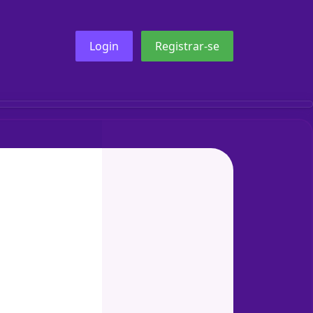
Login
Registrar-se