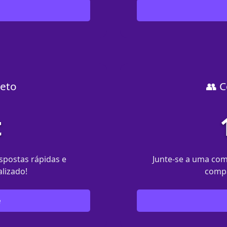
reto
👥 
t
espostas rápidas e
Junte-se a uma com
lizado!
compa
e