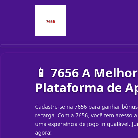
📱 7656 A Melhor
Plataforma de A
Cadastre-se na 7656 para ganhar bônus
recarga. Com a 7656, você tem acesso a
uma experiência de jogo inigualável. J
agora!