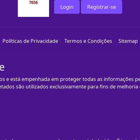
Login
Registrar-se
Políticas de Privacidade
Termos e Condições
Sitemap
de
rios e está empenhada em proteger todas as informações p
tados são utilizados exclusivamente para fins de melhoria