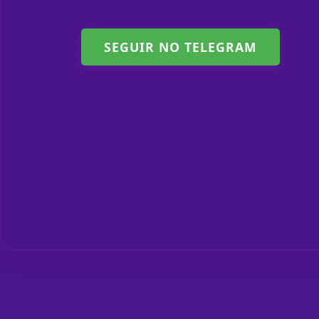
SEGUIR NO TELEGRAM