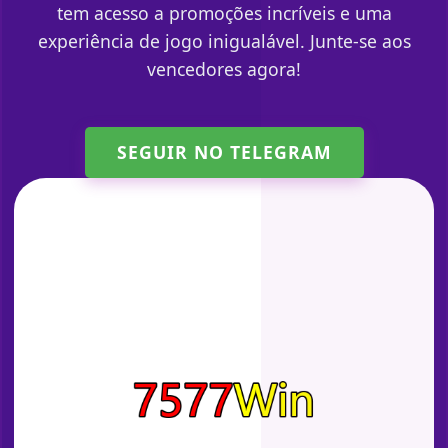
tem acesso a promoções incríveis e uma
experiência de jogo inigualável. Junte-se aos
vencedores agora!
SEGUIR NO TELEGRAM