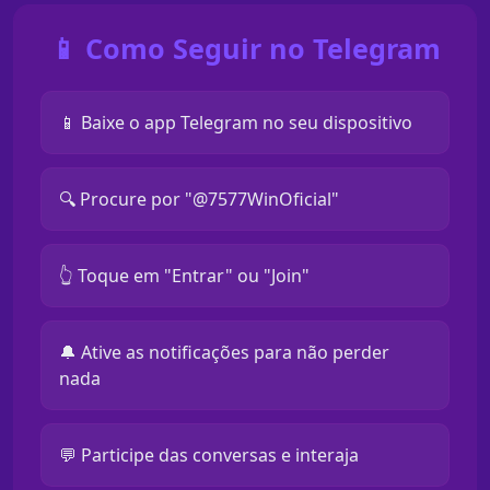
📱 Como Seguir no Telegram
📱 Baixe o app Telegram no seu dispositivo
🔍 Procure por "@7577WinOficial"
👆 Toque em "Entrar" ou "Join"
🔔 Ative as notificações para não perder
nada
💬 Participe das conversas e interaja