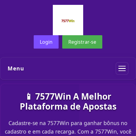
Login
Registrar-se
Menu
📱 7577Win A Melhor
Plataforma de Apostas
Cadastre-se na 7577Win para ganhar bônus no
cadastro e em cada recarga. Com a 7577Win, você