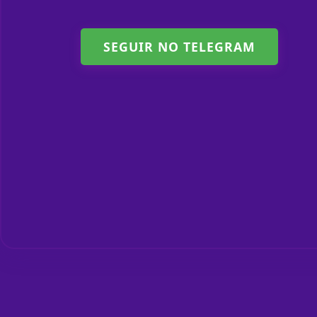
SEGUIR NO TELEGRAM