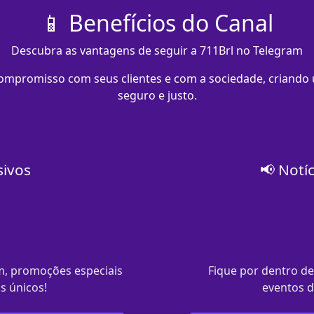
📱 Benefícios do Canal
Descubra as vantagens de seguir a 711Brl no Telegram
ompromisso com seus clientes e com a sociedade, criando 
seguro e justo.
sivos
📢 Notí
m, promoções especiais
Fique por dentro d
s únicos!
eventos d