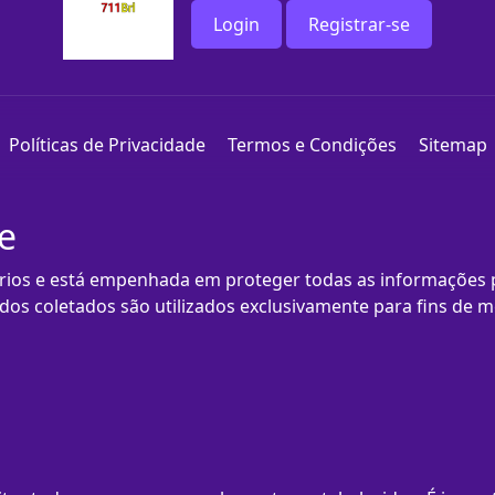
Login
Registrar-se
Políticas de Privacidade
Termos e Condições
Sitemap
de
uários e está empenhada em proteger todas as informações 
os coletados são utilizados exclusivamente para fins de m