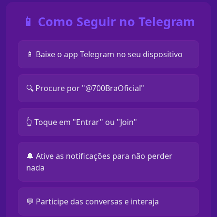
📱 Como Seguir no Telegram
📱 Baixe o app Telegram no seu dispositivo
🔍 Procure por "@700BraOficial"
👆 Toque em "Entrar" ou "Join"
🔔 Ative as notificações para não perder
nada
💬 Participe das conversas e interaja