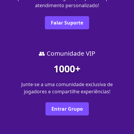
atendimento personalizado!
Falar Suporte
👥 Comunidade VIP
1000+
Junte-se a uma comunidade exclusiva de
jogadores e compartilhe experiências!
Entrar Grupo