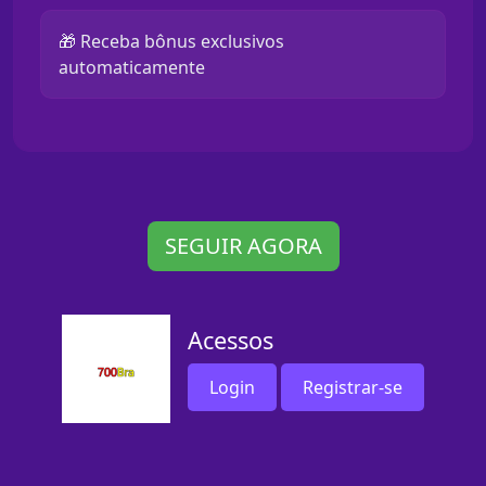
🎁 Receba bônus exclusivos
automaticamente
SEGUIR AGORA
Acessos
Login
Registrar-se