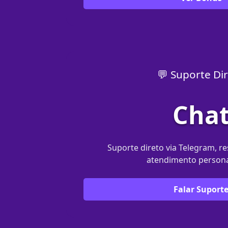
💬 Suporte Di
Cha
Suporte direto via Telegram, r
atendimento persona
Falar Suport