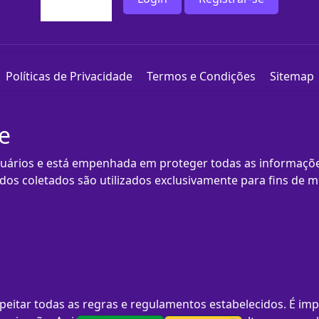
Políticas de Privacidade
Termos e Condições
Sitemap
de
usuários e está empenhada em proteger todas as informaçõe
os coletados são utilizados exclusivamente para fins de m
itar todas as regras e regulamentos estabelecidos. É imp