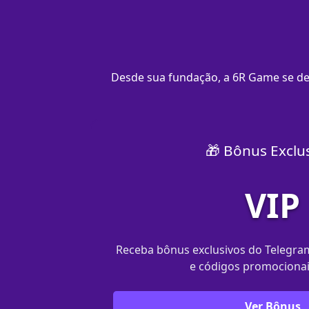
Desde sua fundação, a 6R Game se des
🎁 Bônus Exclu
VIP
Receba bônus exclusivos do Telegra
e códigos promocionai
Ver Bônus