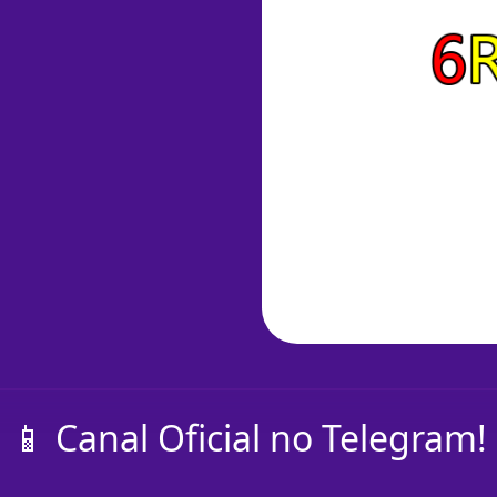
📱 Canal Oficial no Telegram!