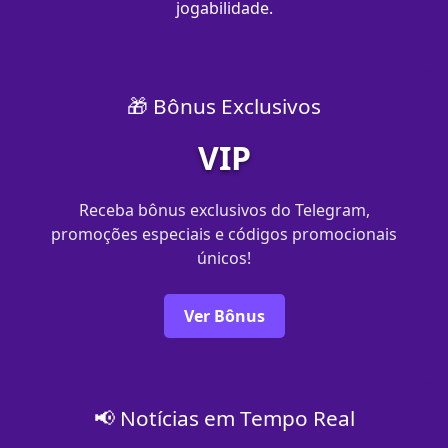
jogabilidade.
🎁 Bônus Exclusivos
VIP
Receba bônus exclusivos do Telegram,
promoções especiais e códigos promocionais
únicos!
Ver Bônus
📢 Notícias em Tempo Real