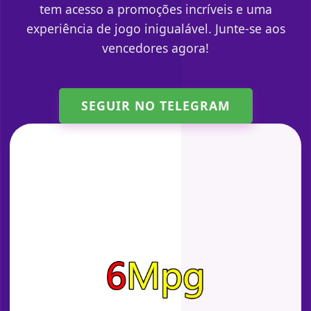
tem acesso a promoções incríveis e uma
experiência de jogo inigualável. Junte-se aos
vencedores agora!
SEGUIR NO TELEGRAM