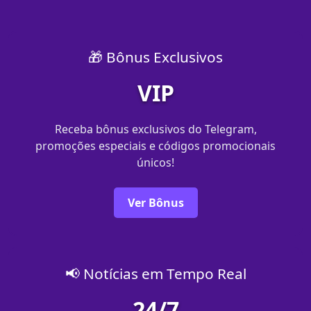
🎁 Bônus Exclusivos
VIP
Receba bônus exclusivos do Telegram,
promoções especiais e códigos promocionais
únicos!
Ver Bônus
📢 Notícias em Tempo Real
24/7