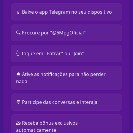
📱 Baixe o app Telegram no seu dispositivo
🔍 Procure por "@6MpgOficial"
👆 Toque em "Entrar" ou "Join"
🔔 Ative as notificações para não perder
nada
💬 Participe das conversas e interaja
🎁 Receba bônus exclusivos
automaticamente