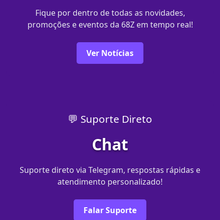
Fique por dentro de todas as novidades,
promoções e eventos da 68Z em tempo real!
Ver Notícias
💬 Suporte Direto
Chat
Suporte direto via Telegram, respostas rápidas e
atendimento personalizado!
Falar Suporte