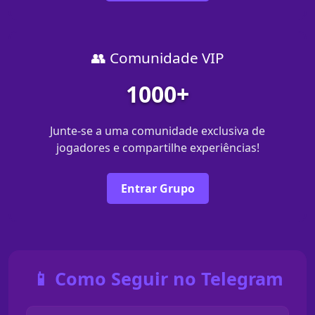
👥 Comunidade VIP
1000+
Junte-se a uma comunidade exclusiva de
jogadores e compartilhe experiências!
Entrar Grupo
📱 Como Seguir no Telegram