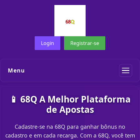
Login
Registrar-se
Menu
📱 68Q A Melhor Plataforma
de Apostas
Cadastre-se na 68Q para ganhar bônus no
cadastro e em cada recarga. Com a 68Q, você tem