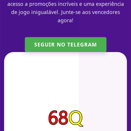
acesso a promoções incríveis e uma experiência
de jogo inigualável. Junte-se aos vencedores
agora!
SEGUIR NO TELEGRAM