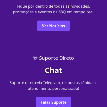
Fique por dentro de todas as novidades,
promoções e eventos da 68Q em tempo real!
Ver Notícias
💬 Suporte Direto
Chat
Suporte direto via Telegram, respostas rápidas e
atendimento personalizado!
Falar Suporte