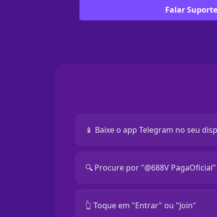
Falar Suport
📱 Baixe o app Telegram no seu disp
🔍 Procure por "@688V PagaOficial"
👆 Toque em "Entrar" ou "Join"