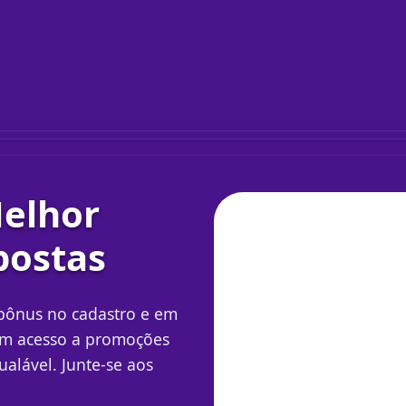
Melhor
postas
bônus no cadastro e em
em acesso a promoções
ualável. Junte-se aos