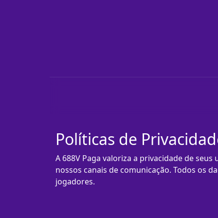
Políticas de Privacida
A 688V Paga valoriza a privacidade de seus
nossos canais de comunicação. Todos os dad
jogadores.