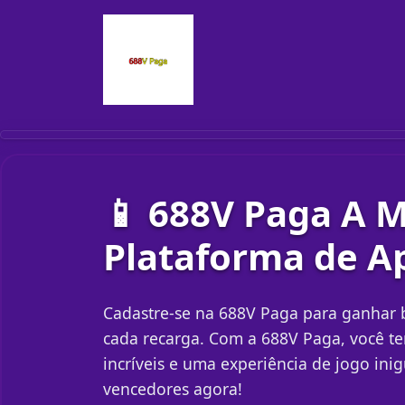
📱 688V Paga A 
Plataforma de A
Cadastre-se na 688V Paga para ganhar 
cada recarga. Com a 688V Paga, você t
incríveis e uma experiência de jogo inig
vencedores agora!