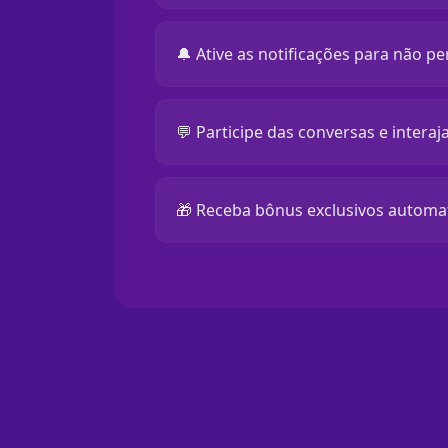
🔔 Ative as notificações para não p
💬 Participe das conversas e interaj
🎁 Receba bônus exclusivos autom