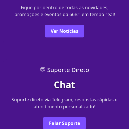
Fique por dentro de todas as novidades,
promoções e eventos da 66Brl em tempo real!
Ver Notícias
💬 Suporte Direto
Chat
Suporte direto via Telegram, respostas rápidas e
atendimento personalizado!
Falar Suporte