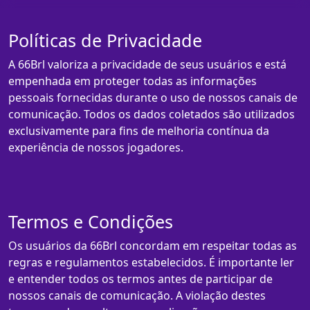
Políticas de Privacidade
A 66Brl valoriza a privacidade de seus usuários e está
empenhada em proteger todas as informações
pessoais fornecidas durante o uso de nossos canais de
comunicação. Todos os dados coletados são utilizados
exclusivamente para fins de melhoria contínua da
experiência de nossos jogadores.
Termos e Condições
Os usuários da 66Brl concordam em respeitar todas as
regras e regulamentos estabelecidos. É importante ler
e entender todos os termos antes de participar de
nossos canais de comunicação. A violação destes