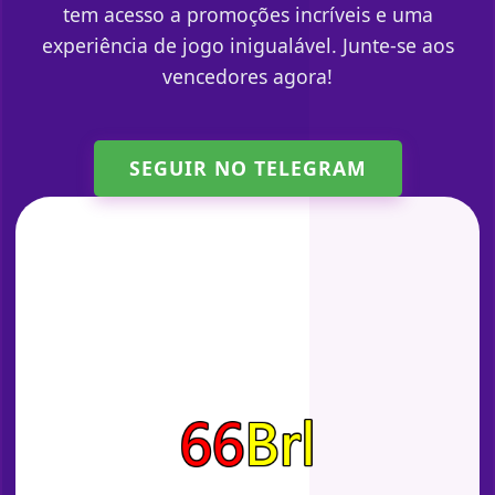
tem acesso a promoções incríveis e uma
experiência de jogo inigualável. Junte-se aos
vencedores agora!
SEGUIR NO TELEGRAM