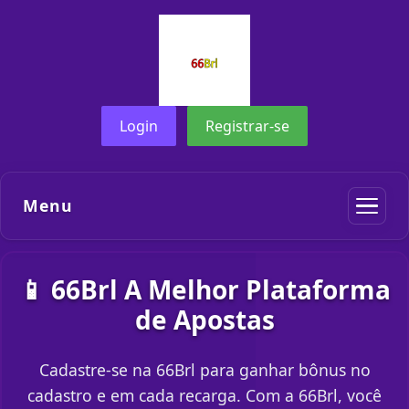
Login
Registrar-se
Menu
📱 66Brl A Melhor Plataforma
de Apostas
Cadastre-se na 66Brl para ganhar bônus no
cadastro e em cada recarga. Com a 66Brl, você