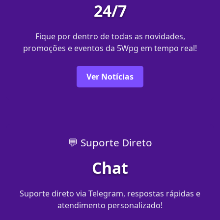
24/7
Fique por dentro de todas as novidades,
promoções e eventos da 5Wpg em tempo real!
Ver Notícias
💬 Suporte Direto
Chat
Suporte direto via Telegram, respostas rápidas e
atendimento personalizado!