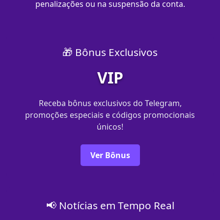
penalizações ou na suspensão da conta.
🎁 Bônus Exclusivos
VIP
Receba bônus exclusivos do Telegram,
promoções especiais e códigos promocionais
únicos!
Ver Bônus
📢 Notícias em Tempo Real