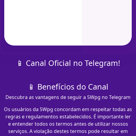
📱 Canal Oficial no Telegram!
📱 Benefícios do Canal
Descubra as vantagens de seguir a 5Wpg no Telegram
Os usuários da 5Wpg concordam em respeitar todas as
regras e regulamentos estabelecidos. É importante ler
e entender todos os termos antes de utilizar nossos
serviços. A violação destes termos pode resultar em