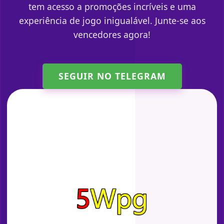
tem acesso a promoções incríveis e uma
experiência de jogo inigualável. Junte-se aos
vencedores agora!
SEGUIR NO TELEGRAM