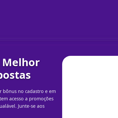
A Melhor
postas
r bônus no cadastro e em
 tem acesso a promoções
ualável. Junte-se aos