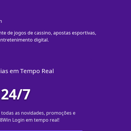
m
e de jogos de cassino, apostas esportivas,
ntretenimento digital.
cias em Tempo Real
24/7
e todas as novidades, promoções e
58Win Login em tempo real!