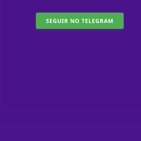
SEGUIR NO TELEGRAM