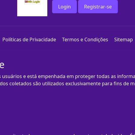
Login
Registrar-se
Políticas de Privacidade
Termos e Condições
Sitemap
de
us usuários e está empenhada em proteger todas as inform
os coletados são utilizados exclusivamente para fins de m