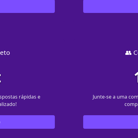
reto
👥 
t
espostas rápidas e
Junte-se a uma com
lizado!
compa
e