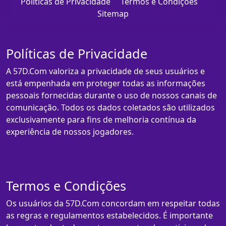
Políticas de Privacidade
Termos e Condições
Sitemap
Políticas de Privacidade
A 57D.Com valoriza a privacidade de seus usuários e
está empenhada em proteger todas as informações
pessoais fornecidas durante o uso de nossos canais de
comunicação. Todos os dados coletados são utilizados
exclusivamente para fins de melhoria contínua da
experiência de nossos jogadores.
Termos e Condições
Os usuários da 57D.Com concordam em respeitar todas
as regras e regulamentos estabelecidos. É importante