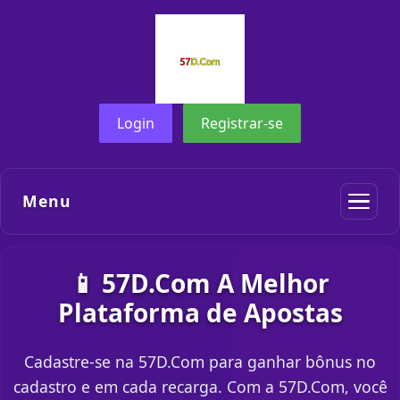
Login
Registrar-se
Menu
📱 57D.Com A Melhor
Plataforma de Apostas
Cadastre-se na 57D.Com para ganhar bônus no
cadastro e em cada recarga. Com a 57D.Com, você