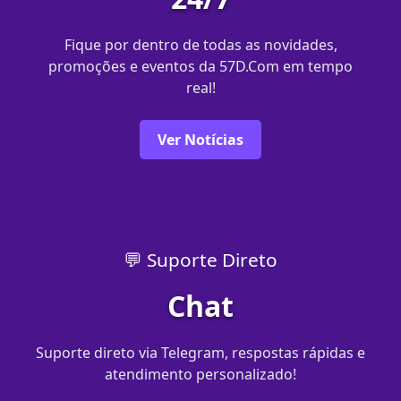
Fique por dentro de todas as novidades,
promoções e eventos da 57D.Com em tempo
real!
Ver Notícias
💬 Suporte Direto
Chat
Suporte direto via Telegram, respostas rápidas e
atendimento personalizado!