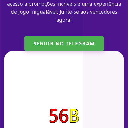
acesso a promoções incríveis e uma experiência
de jogo inigualável. Junte-se aos vencedores
agora!
SEGUIR NO TELEGRAM