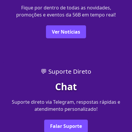
Fique por dentro de todas as novidades,
promoções e eventos da 56B em tempo real!
Ver Notícias
💬 Suporte Direto
Chat
Suporte direto via Telegram, respostas rápidas e
atendimento personalizado!
Falar Suporte