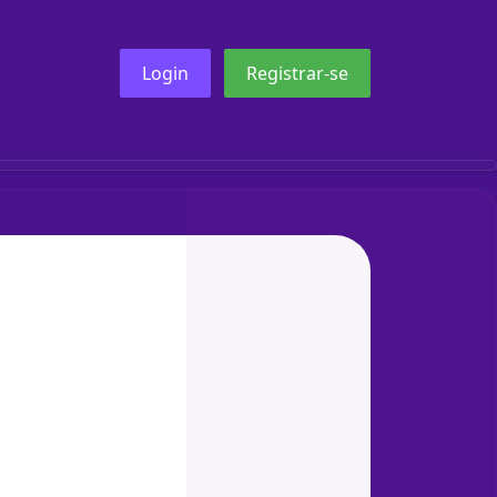
Login
Registrar-se