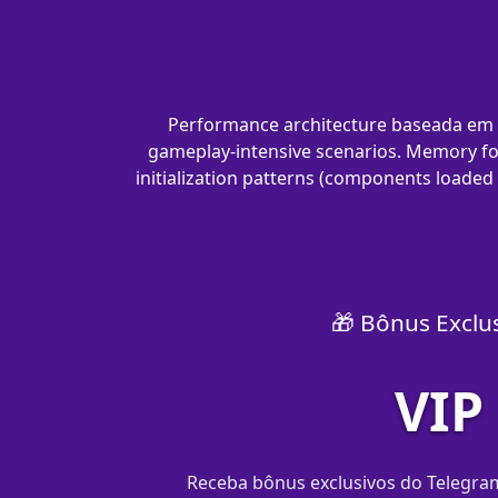
Performance architecture baseada em n
gameplay-intensive scenarios. Memory fo
initialization patterns (components loaded
🎁 Bônus Exclu
VIP
Receba bônus exclusivos do Telegra