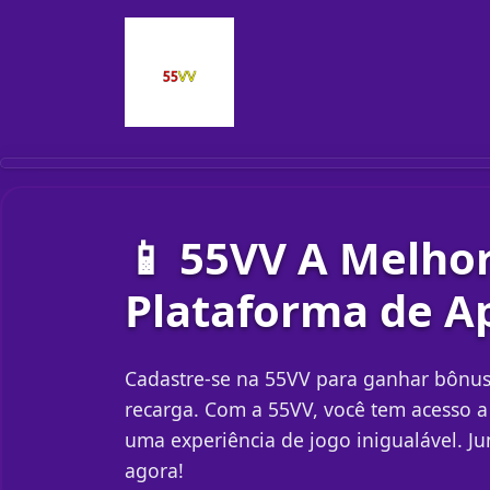
📱 55VV A Melho
Plataforma de A
Cadastre-se na 55VV para ganhar bônus
recarga. Com a 55VV, você tem acesso a
uma experiência de jogo inigualável. J
agora!