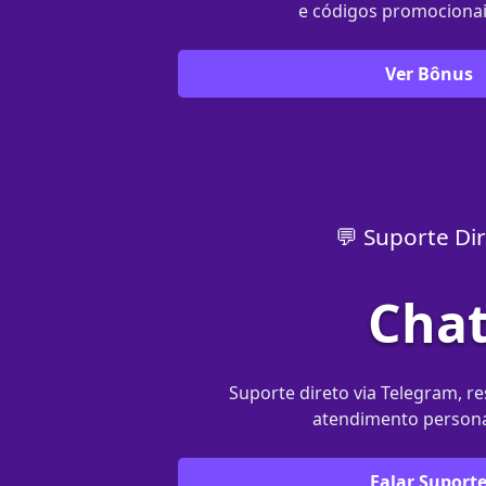
e códigos promocionai
Ver Bônus
💬 Suporte Di
Cha
Suporte direto via Telegram, r
atendimento persona
Falar Suport