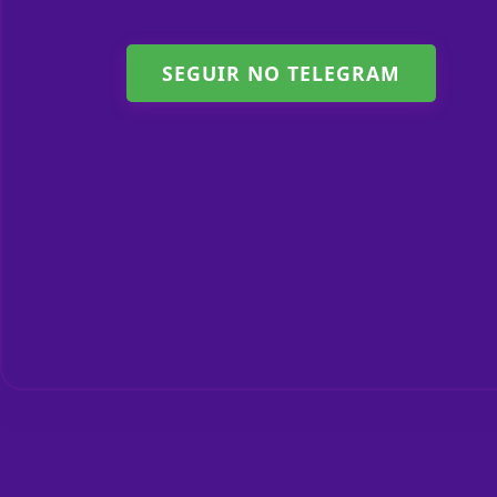
SEGUIR NO TELEGRAM