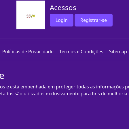
Acessos
Login
Registrar-se
Políticas de Privacidade
Termos e Condições
Sitemap
de
rios e está empenhada em proteger todas as informações p
tados são utilizados exclusivamente para fins de melhoria