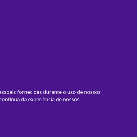
essoais fornecidas durante o uso de nossos
 contínua da experiência de nossos