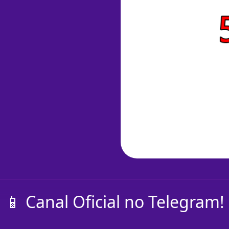
📱 Canal Oficial no Telegram!