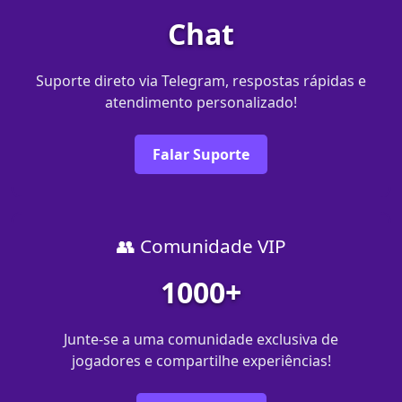
Chat
Suporte direto via Telegram, respostas rápidas e
atendimento personalizado!
Falar Suporte
👥 Comunidade VIP
1000+
Junte-se a uma comunidade exclusiva de
jogadores e compartilhe experiências!