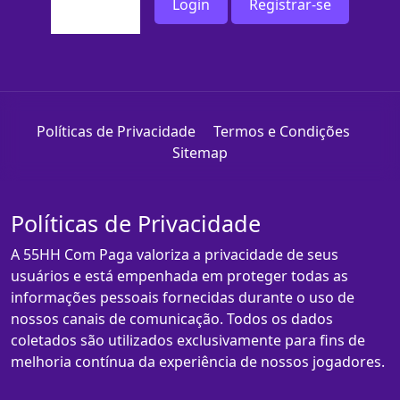
Login
Registrar-se
Políticas de Privacidade
Termos e Condições
Sitemap
Políticas de Privacidade
A 55HH Com Paga valoriza a privacidade de seus
usuários e está empenhada em proteger todas as
informações pessoais fornecidas durante o uso de
nossos canais de comunicação. Todos os dados
coletados são utilizados exclusivamente para fins de
melhoria contínua da experiência de nossos jogadores.