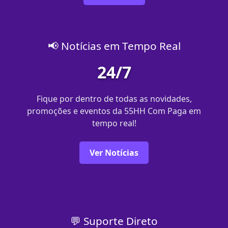
📢 Notícias em Tempo Real
24/7
Fique por dentro de todas as novidades,
promoções e eventos da 55HH Com Paga em
tempo real!
Ver Notícias
💬 Suporte Direto