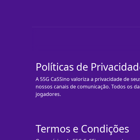
Políticas de Privacida
A 55G CaSSino valoriza a privacidade de se
nossos canais de comunicação. Todos os dad
jogadores.
Termos e Condições