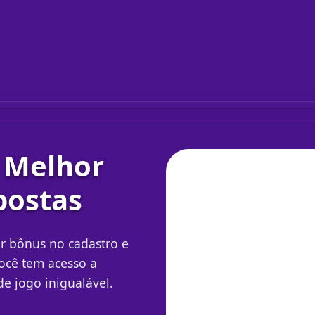
A Melhor
postas
r bônus no cadastro e
ocê tem acesso a
e jogo inigualável.