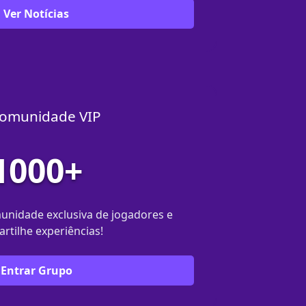
Ver Notícias
Comunidade VIP
1000+
unidade exclusiva de jogadores e
rtilhe experiências!
Entrar Grupo