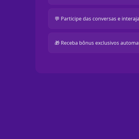
💬 Participe das conversas e interaj
🎁 Receba bônus exclusivos autom