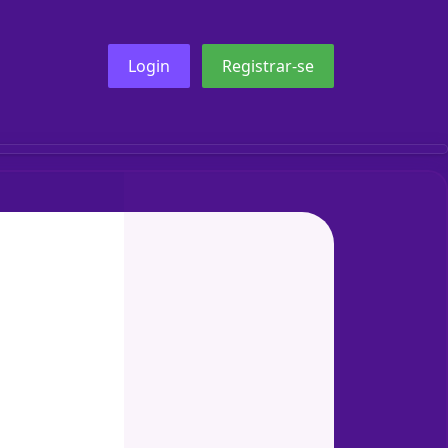
Login
Registrar-se