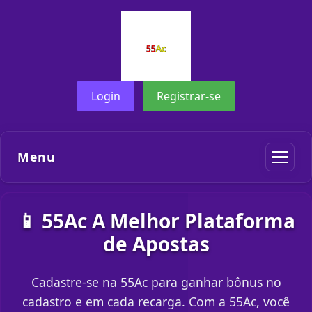
Login
Registrar-se
Menu
📱 55Ac A Melhor Plataforma
de Apostas
Cadastre-se na 55Ac para ganhar bônus no
cadastro e em cada recarga. Com a 55Ac, você