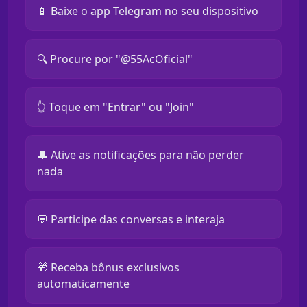
📱 Baixe o app Telegram no seu dispositivo
🔍 Procure por "@55AcOficial"
👆 Toque em "Entrar" ou "Join"
🔔 Ative as notificações para não perder
nada
💬 Participe das conversas e interaja
🎁 Receba bônus exclusivos
automaticamente