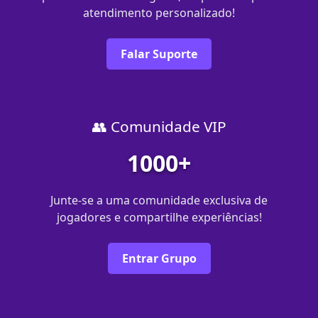
atendimento personalizado!
Falar Suporte
👥 Comunidade VIP
1000+
Junte-se a uma comunidade exclusiva de
jogadores e compartilhe experiências!
Entrar Grupo