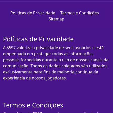
Políticas de Privacidade
Termos e Condições
Sitemap
Políticas de Privacidade
A 5597 valoriza a privacidade de seus usuários e está
empenhada em proteger todas as informações
pessoais fornecidas durante o uso de nossos canais de
comunicação. Todos os dados coletados são utilizados
exclusivamente para fins de melhoria contínua da
experiência de nossos jogadores.
Termos e Condições