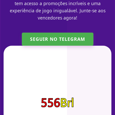
tem acesso a promoções incríveis e uma
experiência de jogo inigualável. Junte-se aos
vencedores agora!
SEGUIR NO TELEGRAM