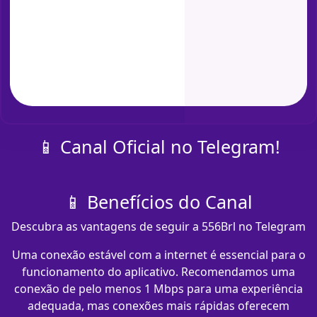
📱 Canal Oficial no Telegram!
📱 Benefícios do Canal
Descubra as vantagens de seguir a 556Brl no Telegram
Uma conexão estável com a internet é essencial para o
funcionamento do aplicativo. Recomendamos uma
conexão de pelo menos 1 Mbps para uma experiência
adequada, mas conexões mais rápidas oferecem