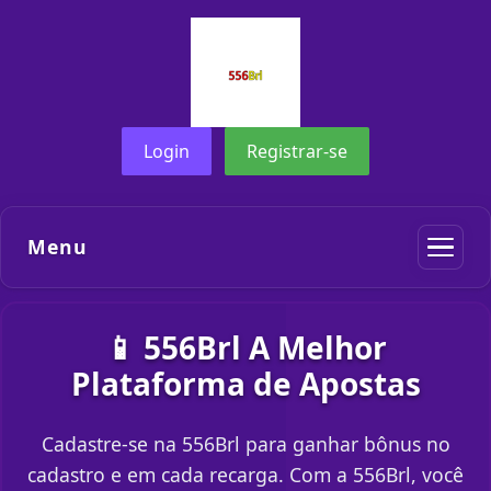
Login
Registrar-se
Menu
📱 556Brl A Melhor
Plataforma de Apostas
Cadastre-se na 556Brl para ganhar bônus no
cadastro e em cada recarga. Com a 556Brl, você