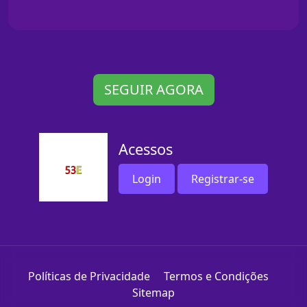
SEGUIR AGORA
Acessos
Login
Registrar-se
Políticas de Privacidade
Termos e Condições
Sitemap