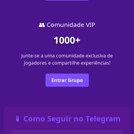
👥 Comunidade VIP
1000+
Junte-se a uma comunidade exclusiva de
jogadores e compartilhe experiências!
Entrar Grupo
📱 Como Seguir no Telegram