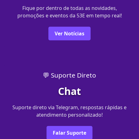
Fique por dentro de todas as novidades,
promoções e eventos da 53E em tempo real!
Ver Notícias
💬 Suporte Direto
Chat
Suporte direto via Telegram, respostas rápidas e
atendimento personalizado!
Falar Suporte