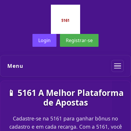
Login
Registrar-se
Menu
📱 5161 A Melhor Plataforma
de Apostas
Cadastre-se na 5161 para ganhar bônus no
cadastro e em cada recarga. Com a 5161, você