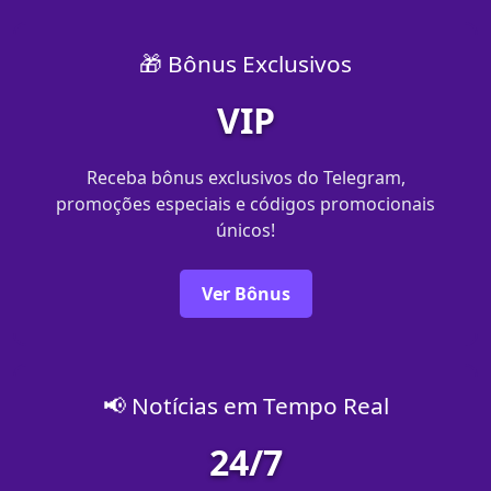
🎁 Bônus Exclusivos
VIP
Receba bônus exclusivos do Telegram,
promoções especiais e códigos promocionais
únicos!
Ver Bônus
📢 Notícias em Tempo Real
24/7