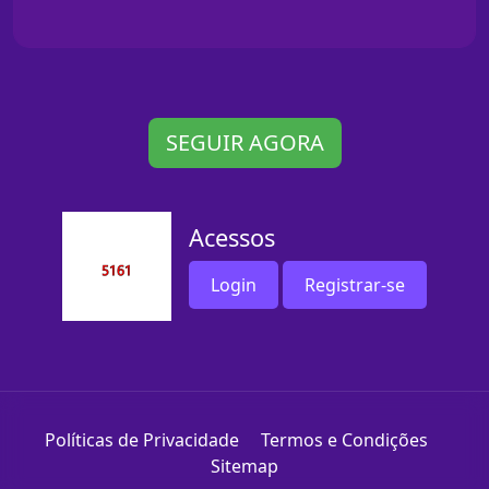
SEGUIR AGORA
Acessos
Login
Registrar-se
Políticas de Privacidade
Termos e Condições
Sitemap