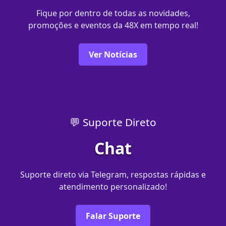
Fique por dentro de todas as novidades,
promoções e eventos da 48X em tempo real!
Ver Notícias
💬 Suporte Direto
Chat
Suporte direto via Telegram, respostas rápidas e
atendimento personalizado!
Falar Suporte