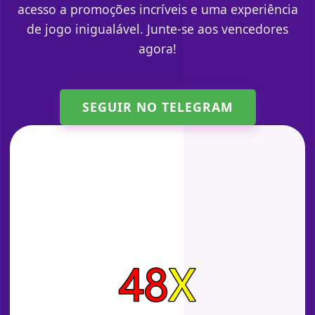
acesso a promoções incríveis e uma experiência
de jogo inigualável. Junte-se aos vencedores
agora!
SEGUIR NO TELEGRAM