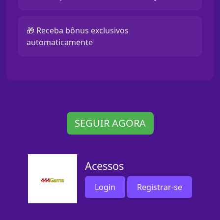
🎁 Receba bônus exclusivos
automaticamente
SEGUIR AGORA
Acessos
Login
Registrar-se