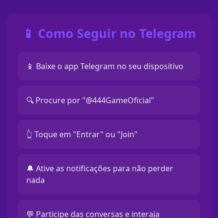
📱 Como Seguir no Telegram
📱 Baixe o app Telegram no seu dispositivo
🔍 Procure por "@444GameOficial"
👆 Toque em "Entrar" ou "Join"
🔔 Ative as notificações para não perder
nada
💬 Participe das conversas e interaja