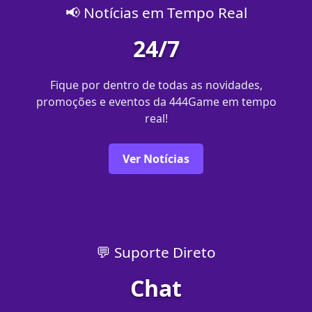
📢 Notícias em Tempo Real
24/7
Fique por dentro de todas as novidades,
promoções e eventos da 444Game em tempo
real!
Ver Notícias
💬 Suporte Direto
Chat