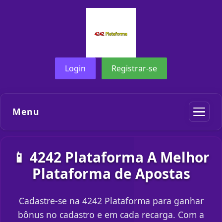
Login
Registrar-se
Menu
📱 4242 Plataforma A Melhor
Plataforma de Apostas
Cadastre-se na 4242 Plataforma para ganhar
bônus no cadastro e em cada recarga. Com a