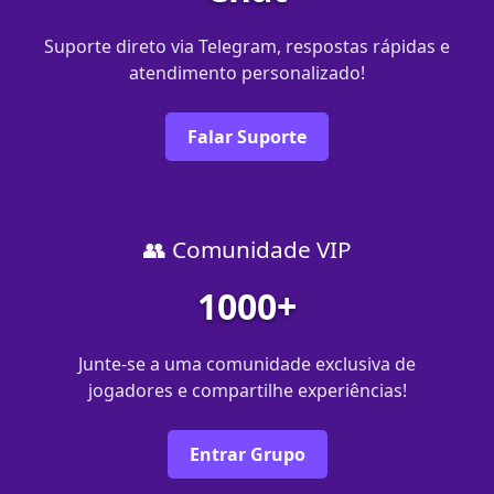
Suporte direto via Telegram, respostas rápidas e
atendimento personalizado!
Falar Suporte
👥 Comunidade VIP
1000+
Junte-se a uma comunidade exclusiva de
jogadores e compartilhe experiências!
Entrar Grupo