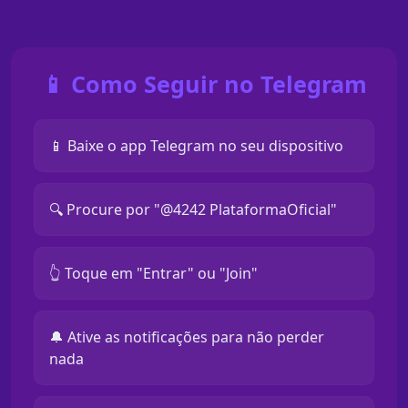
📱 Como Seguir no Telegram
📱 Baixe o app Telegram no seu dispositivo
🔍 Procure por "@4242 PlataformaOficial"
👆 Toque em "Entrar" ou "Join"
🔔 Ative as notificações para não perder
nada