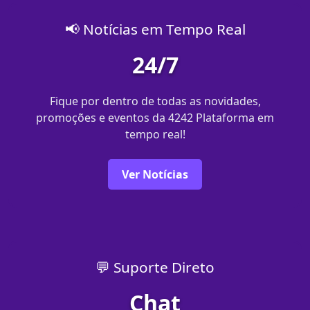
📢 Notícias em Tempo Real
24/7
Fique por dentro de todas as novidades,
promoções e eventos da 4242 Plataforma em
tempo real!
Ver Notícias
💬 Suporte Direto
Chat