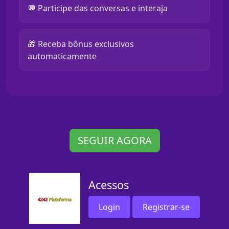
💬 Participe das conversas e interaja
🎁 Receba bônus exclusivos
automaticamente
SEGUIR AGORA
Acessos
Login
Registrar-se