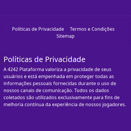
Políticas de Privacidade
Termos e Condições
Sitemap
Políticas de Privacidade
A 4242 Plataforma valoriza a privacidade de seus
usuários e está empenhada em proteger todas as
informações pessoais fornecidas durante o uso de
nossos canais de comunicação. Todos os dados
coletados são utilizados exclusivamente para fins de
melhoria contínua da experiência de nossos jogadores.