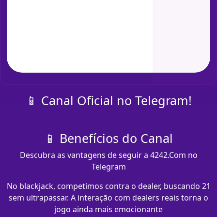
📱 Canal Oficial no Telegram!
📱 Benefícios do Canal
Descubra as vantagens de seguir a 4242.Com no
Telegram
No blackjack, competimos contra o dealer, buscando 21
sem ultrapassar. A interação com dealers reais torna o
jogo ainda mais emocionante