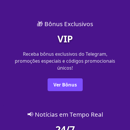
🎁 Bônus Exclusivos
VIP
Receba bônus exclusivos do Telegram,
promoções especiais e códigos promocionais
únicos!
Ver Bônus
📢 Notícias em Tempo Real
24/7