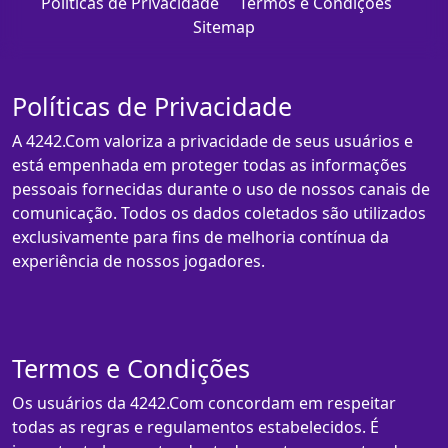
Políticas de Privacidade
Termos e Condições
Sitemap
Políticas de Privacidade
A 4242.Com valoriza a privacidade de seus usuários e
está empenhada em proteger todas as informações
pessoais fornecidas durante o uso de nossos canais de
comunicação. Todos os dados coletados são utilizados
exclusivamente para fins de melhoria contínua da
experiência de nossos jogadores.
Termos e Condições
Os usuários da 4242.Com concordam em respeitar
todas as regras e regulamentos estabelecidos. É