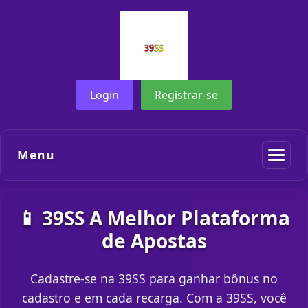
Login
Registrar-se
Menu
📱 39SS A Melhor Plataforma
de Apostas
Cadastre-se na 39SS para ganhar bônus no
cadastro e em cada recarga. Com a 39SS, você