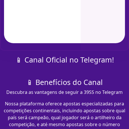
📱 Canal Oficial no Telegram!
📱 Benefícios do Canal
Descubra as vantagens de seguir a 39SS no Telegram
Nossa plataforma oferece apostas especializadas para
competições continentais, incluindo apostas sobre qual
país será campeão, qual jogador será o artilheiro da
competição, e até mesmo apostas sobre o número