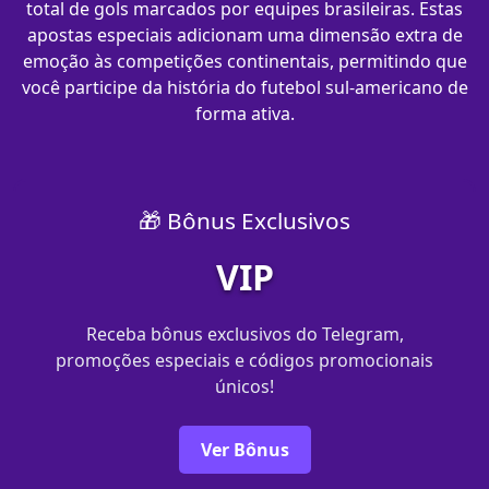
total de gols marcados por equipes brasileiras. Estas
apostas especiais adicionam uma dimensão extra de
emoção às competições continentais, permitindo que
você participe da história do futebol sul-americano de
forma ativa.
🎁 Bônus Exclusivos
VIP
Receba bônus exclusivos do Telegram,
promoções especiais e códigos promocionais
únicos!
Ver Bônus