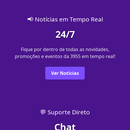
📢 Notícias em Tempo Real
24/7
Fique por dentro de todas as novidades,
promoções e eventos da 39SS em tempo real!
Ver Notícias
💬 Suporte Direto
Chat