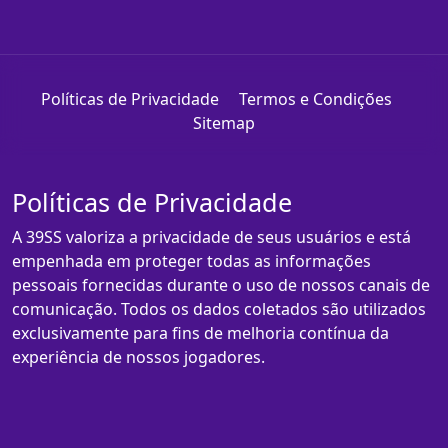
Políticas de Privacidade
Termos e Condições
Sitemap
Políticas de Privacidade
A 39SS valoriza a privacidade de seus usuários e está
empenhada em proteger todas as informações
pessoais fornecidas durante o uso de nossos canais de
comunicação. Todos os dados coletados são utilizados
exclusivamente para fins de melhoria contínua da
experiência de nossos jogadores.