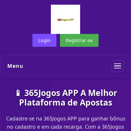
Login
Registrar-se
Menu
📱 365Jogos APP A Melhor
Plataforma de Apostas
Cadastre-se na 365Jogos APP para ganhar bônus
no cadastro e em cada recarga. Com a 365Jogos