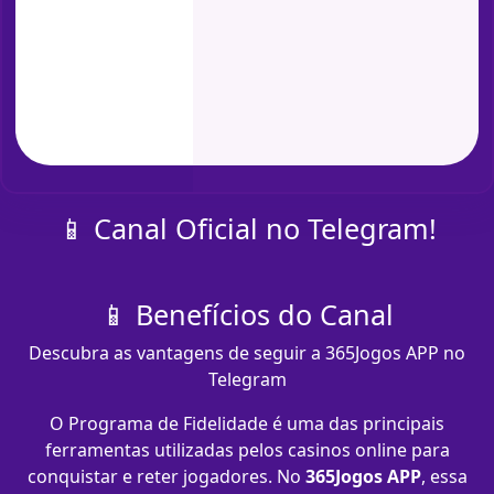
📱 Canal Oficial no Telegram!
📱 Benefícios do Canal
Descubra as vantagens de seguir a 365Jogos APP no
Telegram
O Programa de Fidelidade é uma das principais
ferramentas utilizadas pelos casinos online para
conquistar e reter jogadores. No
365Jogos APP
, essa