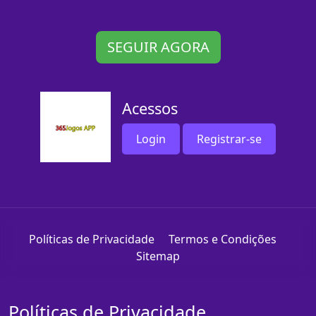
SEGUIR AGORA
Acessos
Login
Registrar-se
Políticas de Privacidade
Termos e Condições
Sitemap
Políticas de Privacidade