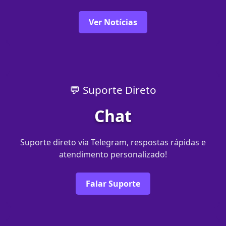
Ver Notícias
💬 Suporte Direto
Chat
Suporte direto via Telegram, respostas rápidas e
atendimento personalizado!
Falar Suporte