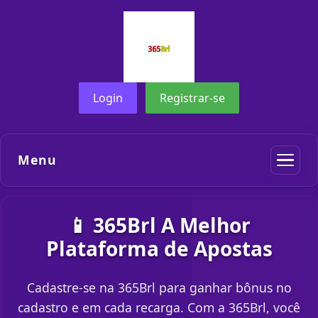
Login
Registrar-se
Menu
📱 365Brl A Melhor
Plataforma de Apostas
Cadastre-se na 365Brl para ganhar bônus no
cadastro e em cada recarga. Com a 365Brl, você