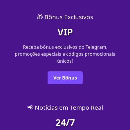
🎁 Bônus Exclusivos
VIP
Receba bônus exclusivos do Telegram,
promoções especiais e códigos promocionais
únicos!
Ver Bônus
📢 Notícias em Tempo Real
24/7