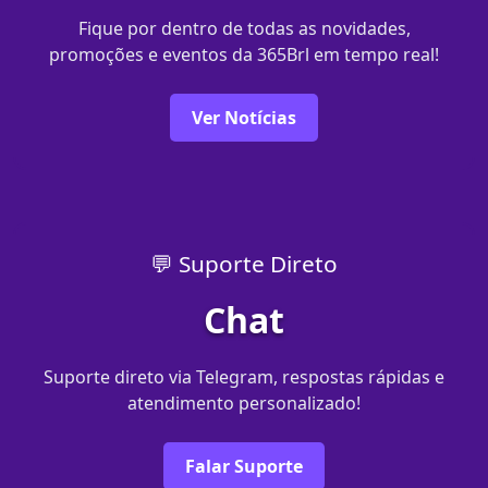
Fique por dentro de todas as novidades,
promoções e eventos da 365Brl em tempo real!
Ver Notícias
💬 Suporte Direto
Chat
Suporte direto via Telegram, respostas rápidas e
atendimento personalizado!
Falar Suporte