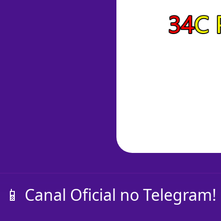
📱 Canal Oficial no Telegram!