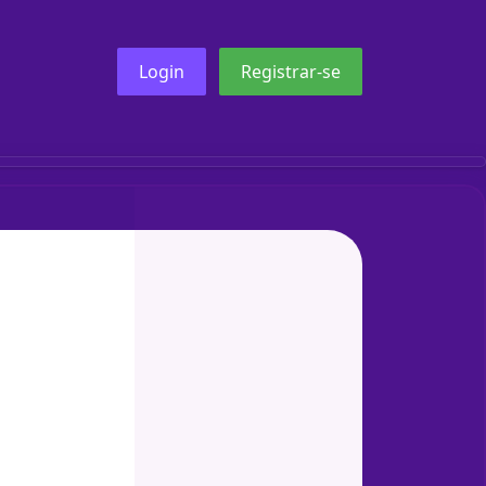
Login
Registrar-se