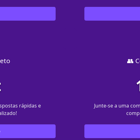
reto
👥 
t
espostas rápidas e
Junte-se a uma com
lizado!
compa
e