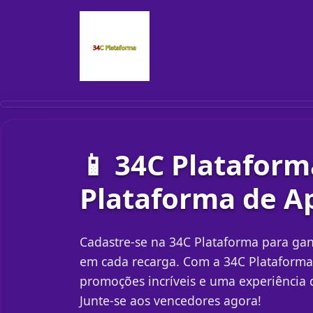
📱 34C Platafor
Plataforma de A
Cadastre-se na 34C Plataforma para ga
em cada recarga. Com a 34C Plataforma
promoções incríveis e uma experiência d
Junte-se aos vencedores agora!