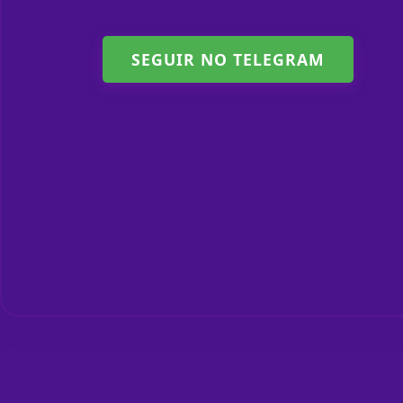
SEGUIR NO TELEGRAM