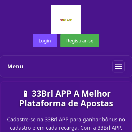
Login
Registrar-se
Menu
📱 33Brl APP A Melhor
Plataforma de Apostas
Cadastre-se na 33Brl APP para ganhar bônus no
cadastro e em cada recarga. Com a 33Brl APP,