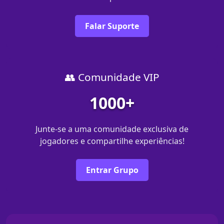
Falar Suporte
👥 Comunidade VIP
1000+
Junte-se a uma comunidade exclusiva de
jogadores e compartilhe experiências!
Entrar Grupo