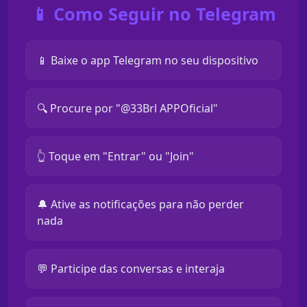
📱 Como Seguir no Telegram
📱 Baixe o app Telegram no seu dispositivo
🔍 Procure por "@33Brl APPOficial"
👆 Toque em "Entrar" ou "Join"
🔔 Ative as notificações para não perder
nada
💬 Participe das conversas e interaja