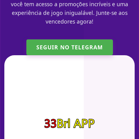
você tem acesso a promoções incríveis e uma
experiência de jogo inigualável. Junte-se aos
vencedores agora!
SEGUIR NO TELEGRAM