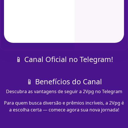
📱 Canal Oficial no Telegram!
📱 Benefícios do Canal
Descubra as vantagens de seguir a 2Vpg no Telegram
Para quem busca diversão e prêmios incríveis, a 2Vpg é
a escolha certa — comece agora sua nova jornada!