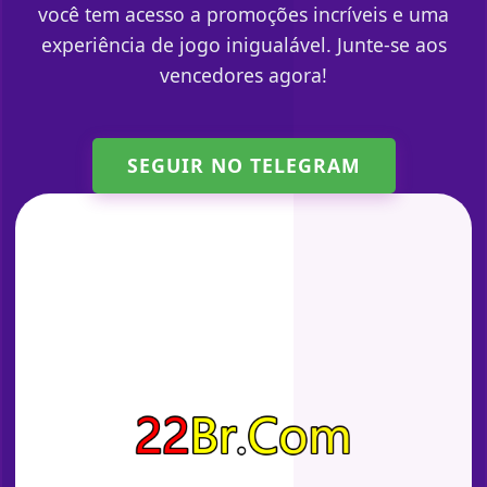
você tem acesso a promoções incríveis e uma
experiência de jogo inigualável. Junte-se aos
vencedores agora!
SEGUIR NO TELEGRAM