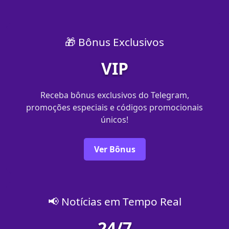
🎁 Bônus Exclusivos
VIP
Receba bônus exclusivos do Telegram,
promoções especiais e códigos promocionais
únicos!
Ver Bônus
📢 Notícias em Tempo Real
24/7