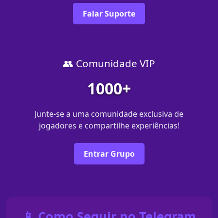
Falar Suporte
👥 Comunidade VIP
1000+
Junte-se a uma comunidade exclusiva de
jogadores e compartilhe experiências!
Entrar Grupo
📱 Como Seguir no Telegram