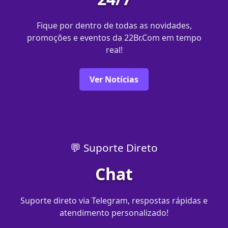
Fique por dentro de todas as novidades,
promoções e eventos da 22Br.Com em tempo
real!
Ver Notícias
💬 Suporte Direto
Chat
Suporte direto via Telegram, respostas rápidas e
atendimento personalizado!