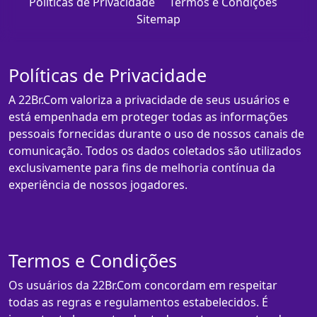
Políticas de Privacidade
Termos e Condições
Sitemap
Políticas de Privacidade
A 22Br.Com valoriza a privacidade de seus usuários e
está empenhada em proteger todas as informações
pessoais fornecidas durante o uso de nossos canais de
comunicação. Todos os dados coletados são utilizados
exclusivamente para fins de melhoria contínua da
experiência de nossos jogadores.
Termos e Condições
Os usuários da 22Br.Com concordam em respeitar
todas as regras e regulamentos estabelecidos. É