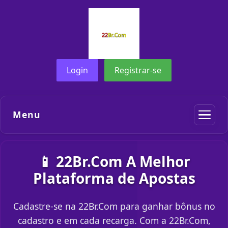
Login
Registrar-se
Menu
📱 22Br.Com A Melhor
Plataforma de Apostas
Cadastre-se na 22Br.Com para ganhar bônus no
cadastro e em cada recarga. Com a 22Br.Com,