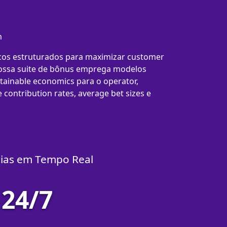
m
icos estruturados para maximizar customer
k. Nossa suite de bônus emprega modelos
ainable economics para o operator,
ontribution rates, average bet sizes e
cias em Tempo Real
24/7