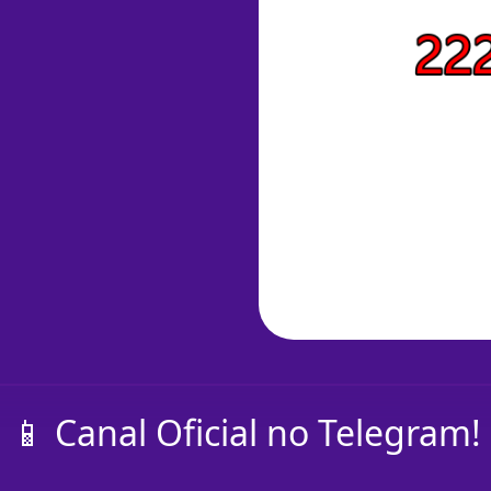
📱 Canal Oficial no Telegram!