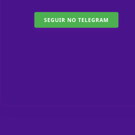
SEGUIR NO TELEGRAM