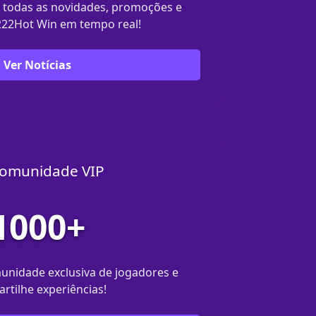
e todas as novidades, promoções e
222Hot Win em tempo real!
Ver Notícias
Comunidade VIP
1000+
unidade exclusiva de jogadores e
rtilhe experiências!