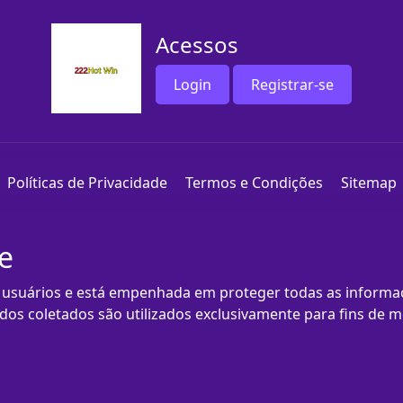
Acessos
Login
Registrar-se
Políticas de Privacidade
Termos e Condições
Sitemap
de
s usuários e está empenhada em proteger todas as informa
os coletados são utilizados exclusivamente para fins de m