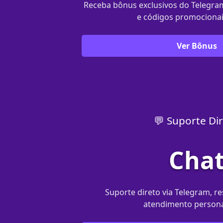
Receba bônus exclusivos do Telegra
e códigos promocionai
Ver Bônus
💬 Suporte Di
Cha
Suporte direto via Telegram, r
atendimento persona